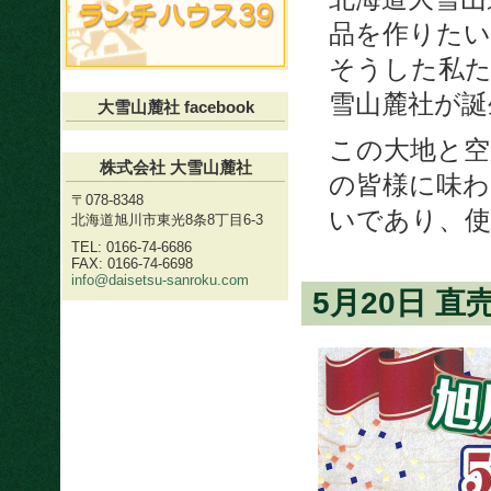
品を作りたい
そうした私
雪山麓社が誕
大雪山麓社 facebook
この大地と空
株式会社 大雪山麓社
の皆様に味
〒078-8348
いであり、
北海道旭川市東光8条8丁目6-3
TEL: 0166-74-6686
FAX: 0166-74-6698
info@daisetsu-sanroku.com
5月20日 