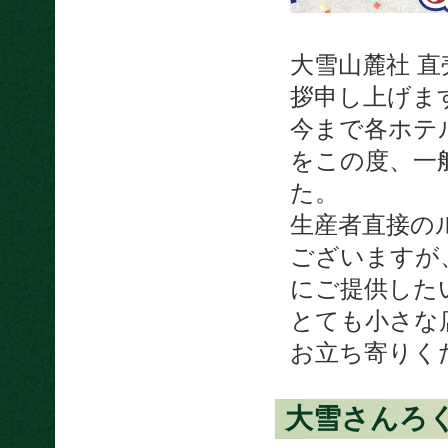
大雪山麓社 
拶申し上げま
今まで各ホテ
をこの度、一
た。
生産者直接の
ございますが
にご提供した
とても小さな
お立ち寄りく
大雪さんろ